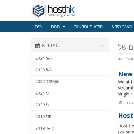
מאגר מידע
הודעות וחדשות
חנות
בית
לפי חודש
מאי 2024
ורטל ראשי
מאי 2023
New 
אוקטובר 2022
We at Ho
streamli
יוני 2021
single in
4 Sep
יוני 2020
Host
יולי 2019
Host Ho
ינואר 2019
our serv