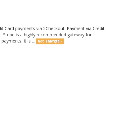
it Card payments via 2Checkout. Payment via Credit
nts, Stripe is a highly recommended gateway for
payments, it is ...
לקריאה נוספת »