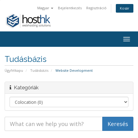
Magyar
Bejelentkezés
Regisztráció
Kosár
Togg
navig
Tudásbázis
Ügyfélkapu
Tudásbázis
Website Development
Kategóriák