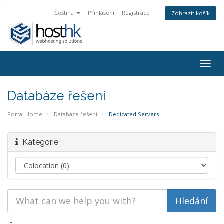
Čeština
Přihlášení
Registrace
Zobrazit košík
Togg
navig
Databáze řešení
Portal Home
Databáze řešení
Dedicated Servers
Kategorie