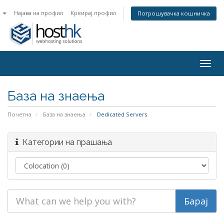
n
Најава на профил
Креирај профил
Потрошувачка кошничка
Togg
navig
База на знаења
Почетна
База на знаења
Dedicated Servers
Категории на прашања