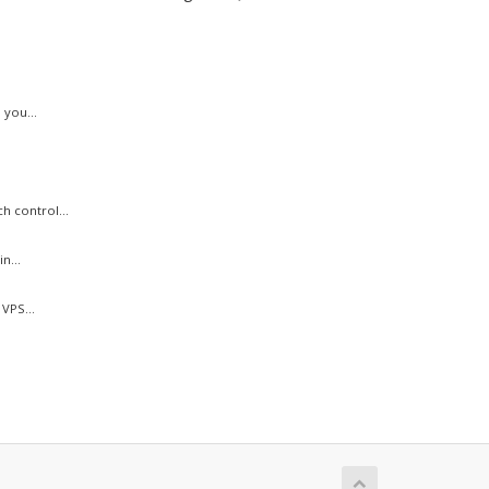
 you...
h control...
n...
VPS...