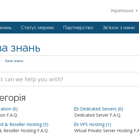
Українська
знань
Статус мережі
Партнерство
Зв'язок з нами
за знань
База знань
егорія
ation (0)
Dedicated Servers (0)
on F.A.Q.
Dedicated Server F.A.Q.
d & Reseller Hosting (5)
VPS Hosting (1)
 Reseller Hosting F.A.Q.
Virtual Private Server Hosting F.