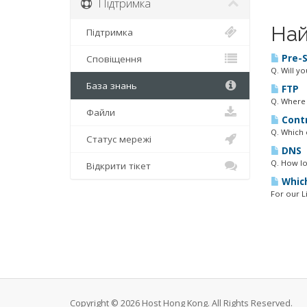
Підтримка
Най
Підтримка
Pre-S
Сповіщення
Q. Will y
База знань
FTP
Q. Where 
Файли
Contr
Q. Which 
Статус мережі
DNS
Q. How lo
Відкрити тікет
Which
For our L
Copyright © 2026 Host Hong Kong. All Rights Reserved.