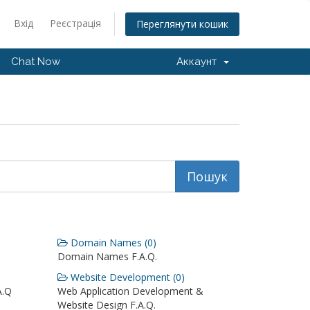
Вхід
Реєстрація
Переглянути кошик
Chat Now
Аккаунт
Domain Names (0)
Domain Names F.A.Q.
Website Development (0)
A.Q
Web Application Development &
Website Design F.A.Q.