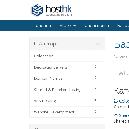
Головна
Store
Сповіщення
База 
Ба
Категорія
0
Colocation
Головна
0
Dedicated Servers
0
Domain Names
Кат
5
Shared & Reseller Hosting
1
VPS Hosting
Coloc
Colocati
0
Website Development
Share
Shared &