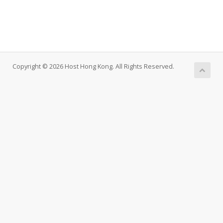
Copyright © 2026 Host Hong Kong. All Rights Reserved.