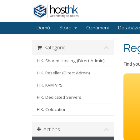
Domů
Store
Oznámení
Databáze 
Re
Kategorie
H.K. Shared Hosting (Direct Admin)
Find yo
H.K. Reseller (Direct Admin)
H.K. KVM VPS
H.K. Dedicated Servers
H.K. Colocation
Actions