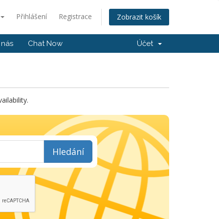
Přihlášení
Registrace
Zobrazit košík
 nás
Chat Now
Účet
lability.
Hledání