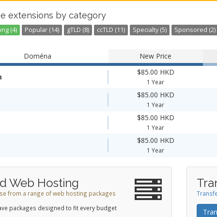
e extensions by category
ng (4)
Popular (14)
gTLD (8)
ccTLD (11)
Specialty (5)
Sponsored (2)
Doména
New Price
$85.00 HKD
m
1 Year
$85.00 HKD
1 Year
$85.00 HKD
1 Year
$85.00 HKD
1 Year
d Web Hosting
Tra
e from a range of web hosting packages
Transfe
ve packages designed to fit every budget
Tran