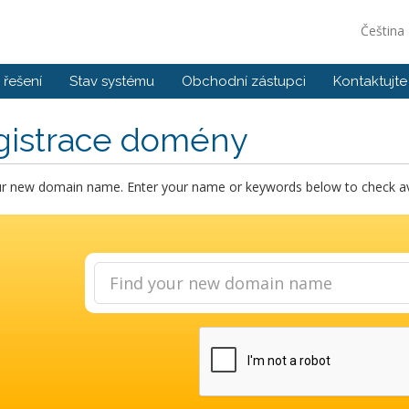
Čeština
řešení
Stav systému
Obchodní zástupci
Kontaktujte
gistrace domény
ur new domain name. Enter your name or keywords below to check avai