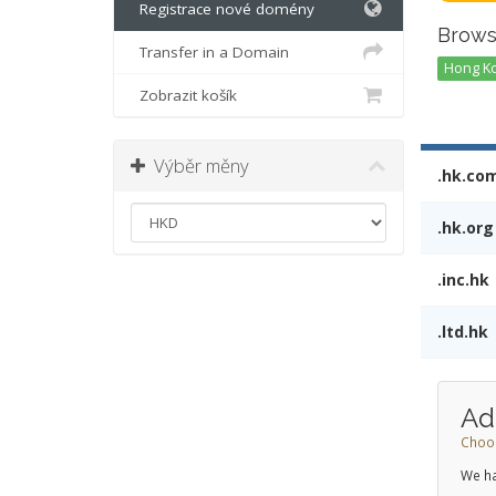
Registrace nové domény
Brows
Transfer in a Domain
Hong Ko
Zobrazit košík
Výběr měny
.hk.co
.hk.org
.inc.hk
.ltd.hk
Ad
Choos
We ha