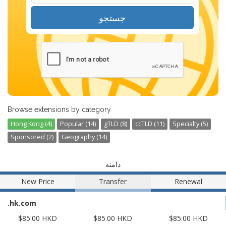
جستجو
Browse extensions by category
Hong Kong (4)
Popular (14)
gTLD (8)
ccTLD (11)
Specialty (5)
Sponsored (2)
Geography (14)
دامنه
New Price
Transfer
Renewal
.hk.com
$85.00 HKD
$85.00 HKD
$85.00 HKD