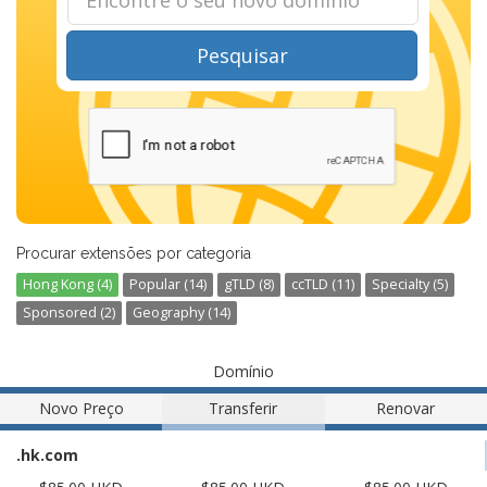
Pesquisar
Procurar extensões por categoria
Hong Kong (4)
Popular (14)
gTLD (8)
ccTLD (11)
Specialty (5)
Sponsored (2)
Geography (14)
Domínio
Novo Preço
Transferir
Renovar
.hk.com