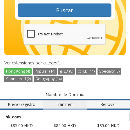
Buscar
Ver extensiones por categoría
Hong Kong (4)
Popular (14)
gTLD (8)
ccTLD (11)
Specialty (5)
Sponsored (2)
Geography (14)
Nombre de Dominio
Precio registro
Transferir
Renovar
.hk.com
$85.00 HKD
$85.00 HKD
$85.00 HKD