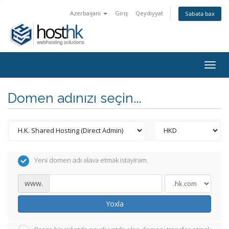
Azerbaijani
Giriş
Qeydiyyat
Səbətə bax
Togg
navig
Domen adınızı seçin...
Yeni domen adı əlavə etmək istəyirəm.
www.
Yoxla