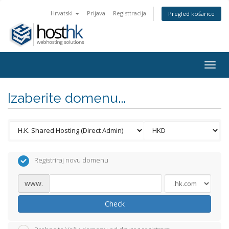
Hrvatski
Prijava
Registtracija
Pregled košarice
Togg
navig
Izaberite domenu...
Registriraj novu domenu
www.
Check