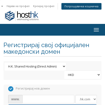
n
Најава на профил
Креирај профил
Потрошувачка кошничка
Togg
navig
Регистрирај свој официјален
македонски домен
Регистрирај нов домен
www.