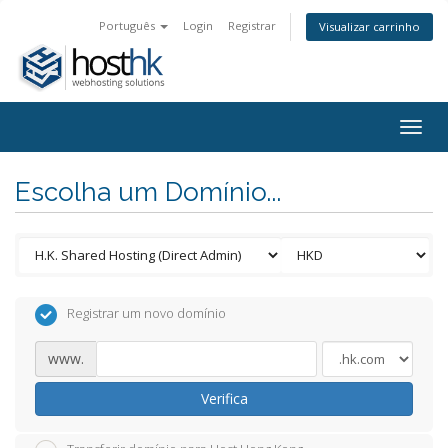
Português
Login
Registrar
Visualizar carrinho
Togg
navig
Escolha um Domínio...
Registrar um novo domínio
www.
Verifica