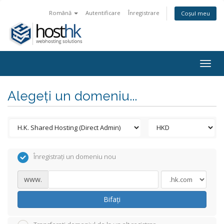
Română
Autentificare
Înregistrare
Coșul meu
Togg
navig
Alegeți un domeniu...
Înregistrați un domeniu nou
www.
Bifați