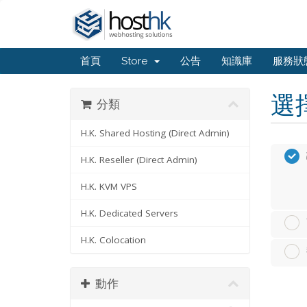
首頁
Store
公告
知識庫
服務狀
選
分類
H.K. Shared Hosting (Direct Admin)
H.K. Reseller (Direct Admin)
H.K. KVM VPS
H.K. Dedicated Servers
H.K. Colocation
動作