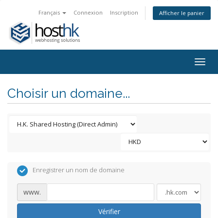
Français
Connexion
Inscription
Afficher le panier
Togg
navig
Choisir un domaine...
Enregistrer un nom de domaine
www.
Vérifier