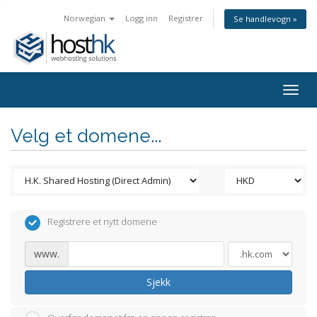
Norwegian
Logg inn
Registrer
Se handlevogn »
Togg
navig
Velg et domene...
Registrere et nytt domene
www.
Sjekk