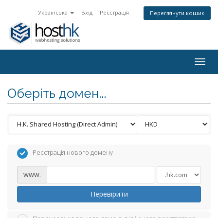
Українська
Вхід
Реєстрація
Переглянути кошик
Togg
navig
Оберіть домен...
Реєстрація нового домену
www.
Перевірити