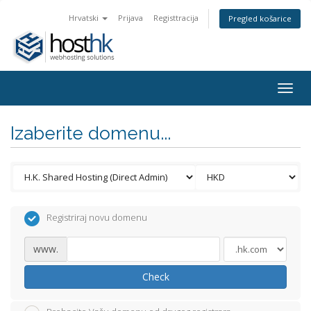
Hrvatski
Prijava
Registtracija
Pregled košarice
Togg
navig
Izaberite domenu...
Registriraj novu domenu
www.
Check