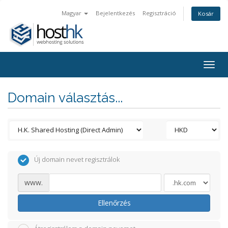
Magyar
Bejelentkezés
Regisztráció
Kosár
Togg
navig
Domain választás...
Új domain nevet regisztrálok
www.
Ellenőrzés