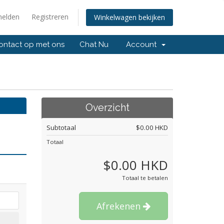
elden
Registreren
Winkelwagen bekijken
ntact op met ons
Chat Nu
Account
Overzicht
Subtotaal
$0.00 HKD
Totaal
$0.00 HKD
Totaal te betalen
Afrekenen