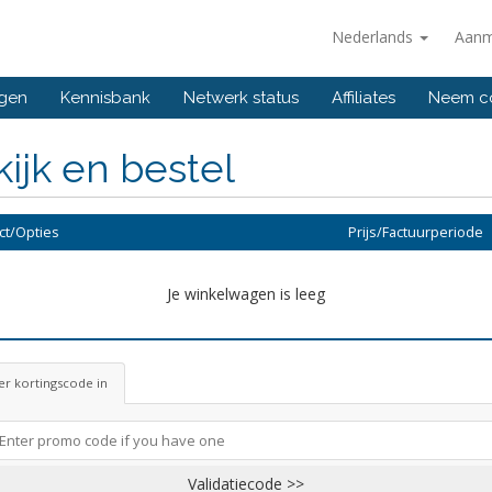
Nederlands
Aanm
ngen
Kennisbank
Netwerk status
Affiliates
Neem co
ijk en bestel
ct/Opties
Prijs/Factuurperiode
Je winkelwagen is leeg
r kortingscode in
Validatiecode >>