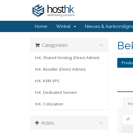
Home
Winkel
Nieuws & Aankondigi
Bek
Categorieën
H.K. Shared Hosting (Direct Admin)
Produ
H.K. Reseller (Direct Admin)
H.K. KVM VPS
H.K. Dedicated Servers
H.K. Colocation
Voe
Acties