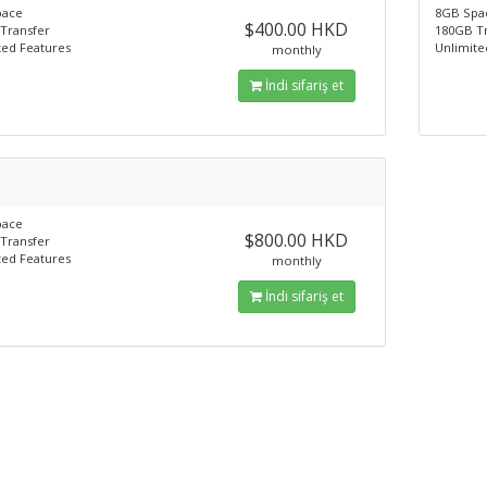
pace
8GB Spa
$400.00 HKD
Transfer
180GB T
ted Features
Unlimite
monthly
İndi sifariş et
pace
$800.00 HKD
Transfer
ted Features
monthly
İndi sifariş et