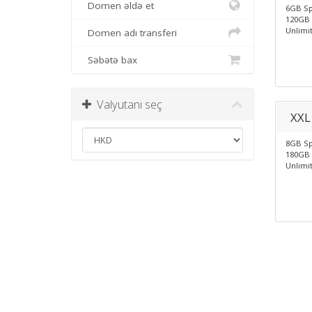
Domen əldə et
6GB S
120GB 
Unlimi
Domen adı transferi
Səbətə bax
Valyutanı seç
XXL
8GB S
180GB 
Unlimi