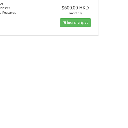
ce
$600.00 HKD
ransfer
d Features
monthly
İndi sifariş et