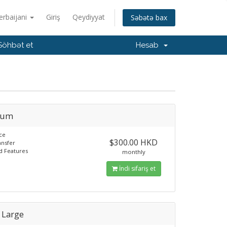
erbaijani
Giriş
Qeydiyyat
Səbətə bax
Söhbət et
Hesab
ium
ce
$300.00 HKD
ansfer
d Features
monthly
İndi sifariş et
 Large