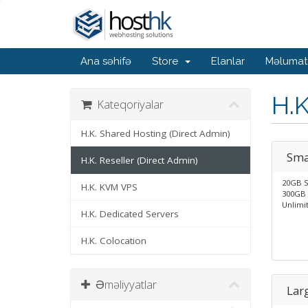
Ana səhifə
Store
Elanlar
Məlumat
H.K
Kateqoriyalar
H.K. Shared Hosting (Direct Admin)
Sma
H.K. Reseller (Direct Admin)
20GB 
H.K. KVM VPS
300GB 
Unlimi
H.K. Dedicated Servers
H.K. Colocation
Əməliyyatlar
Lar