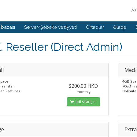
Az
 bazası
Server/Şəbəkə vəziyyəti
Ortaqlar
Əlaqə
. Reseller (Direct Admin)
ll
Med
Space
4GB Spa
$200.00 HKD
Transfer
70GB Tr
ted Features
Unlimite
monthly
İndi sifariş et
ge
Extra