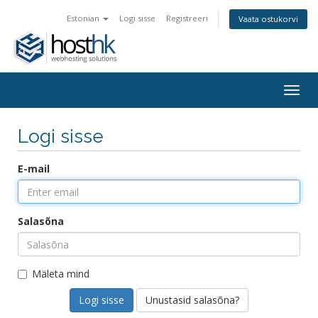
Estonian
Logi sisse
Registreeri
Vaata ostukorvi
Togg
navig
Logi sisse
E-mail
Salasõna
Mäleta mind
Unustasid salasõna?