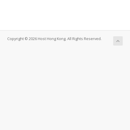
Copyright © 2026 Host Hong Kong. All Rights Reserved.