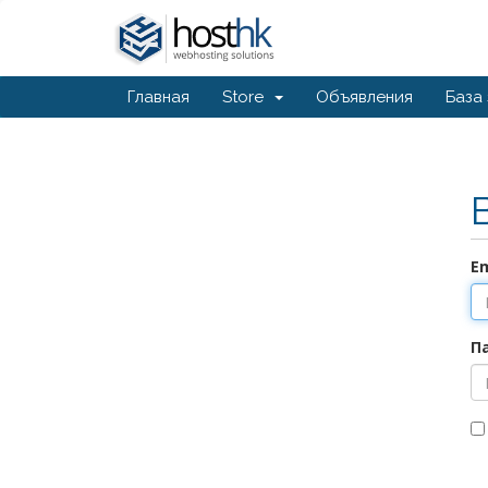
Главная
Store
Объявления
База
E
П