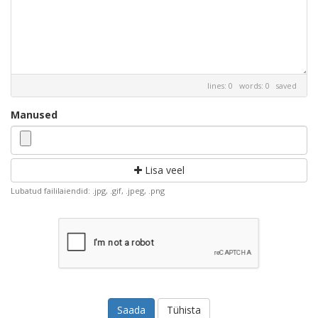
lines: 0 words: 0
saved
Manused
Lisa veel
Lubatud faililaiendid: .jpg, .gif, .jpeg, .png
Tühista