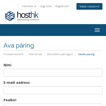
Estonian
Logi sisse
Registreeri
Vaata ostukorvi
Togg
navig
Ava päring
Portaali avaleht
Kliendi ala
Klienditoe päringud
Saada päring
Nimi
E-maili aadress
Pealkiri