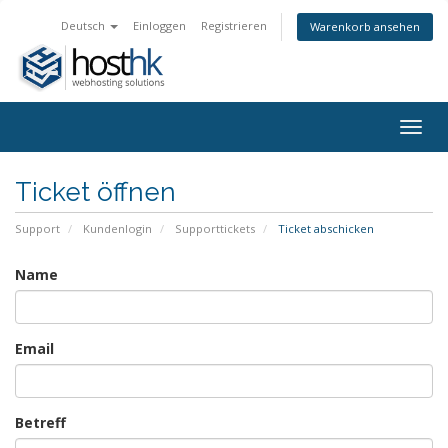
Deutsch
Einloggen
Registrieren
Warenkorb ansehen
Togg
navig
Ticket öffnen
Support
Kundenlogin
Supporttickets
Ticket abschicken
Name
Email
Betreff