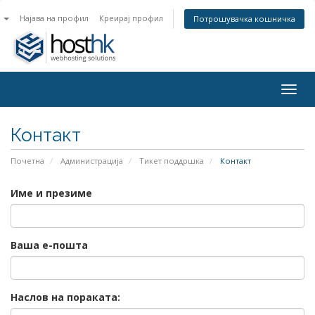
n
Најава на профил
Креирај профил
Потрошувачка кошничка
Togg
navig
Контакт
Почетна
Администрација
Тикет поддршка
Контакт
Име и презиме
Ваша е-пошта
Наслов на пораката: