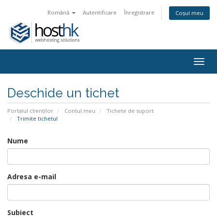
Română
Autentificare
Înregistrare
Coșul meu
Togg
navig
Deschide un tichet
Portalul clienților
Contul meu
Tichete de suport
Trimite tichetul
Nume
Adresa e-mail
Subiect