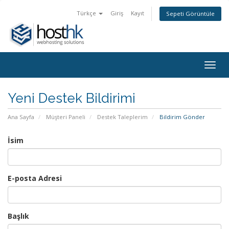
Türkçe
Giriş
Kayıt
Sepeti Görüntüle
Togg
navig
Yeni Destek Bildirimi
Ana Sayfa
Müşteri Paneli
Destek Taleplerim
Bildirim Gönder
İsim
E-posta Adresi
Başlık