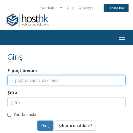
Azerbaijani
Giriş
Qeydiyyat
Səbətə bax
Togg
navig
Giriş
E-poçt ünvanı
Şifrə
Yadda saxla
Şifrəmi unutdum?