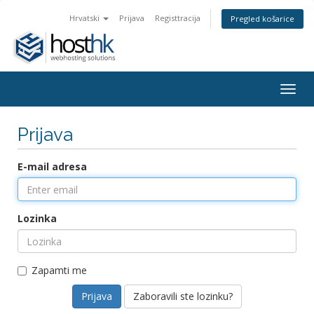
Hrvatski
Prijava
Registtracija
Pregled košarice
Togg
navig
Prijava
E-mail adresa
Lozinka
Zapamti me
Zaboravili ste lozinku?