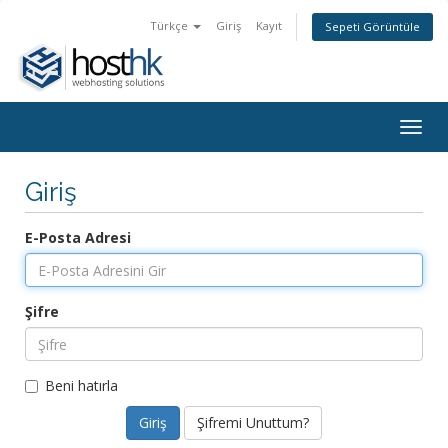
Türkçe
Giriş
Kayıt
Sepeti Görüntüle
Togg
navig
Giriş
E-Posta Adresi
Şifre
Beni hatırla
Şifremi Unuttum?