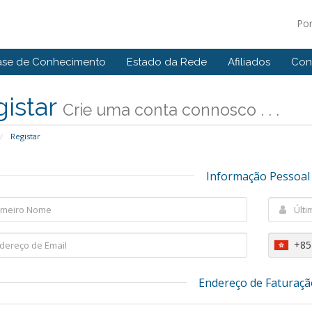
Po
ase de Conhecimento
Estado da Rede
Afiliados
Con
gistar
Crie uma conta connosco . . .
Registar
Informação Pessoal
+85
Endereço de Faturaçã