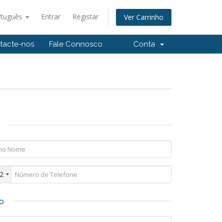
rtuguês
Entrar
Registar
Ver Carrinho
tacte-nos
Fale Connosco
Conta
2
o