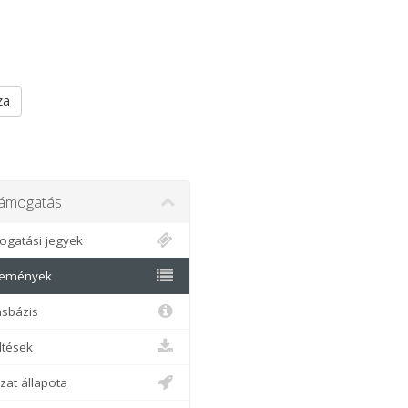
za
mogatás
gatási jegyek
emények
sbázis
tések
at állapota