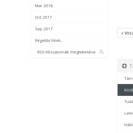
Mar 2018
Oct 2017
Sep 2017
« Viss
Régebbi hírek...
RSS-hírcsatornák megtekintése
Tá
Támo
Közl
Tudá
Letöl
Hálóz