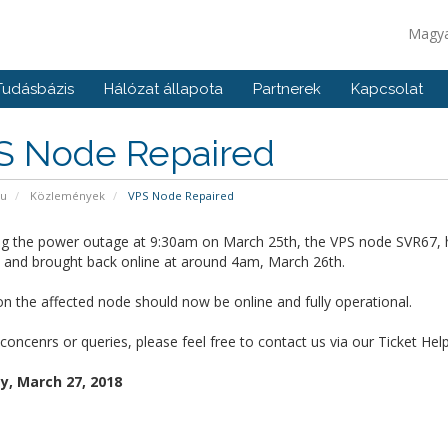
Magy
Tudásbázis
Hálózat állapota
Partnerek
Kapcsolat
S Node Repaired
pu
Közlemények
VPS Node Repaired
ng the power outage at 9:30am on March 25th, the VPS node SVR67, 
d and brought back online at around 4am, March 26th.
on the affected node should now be online and fully operational.
concenrs or queries, please feel free to contact us via our Ticket Hel
, March 27, 2018