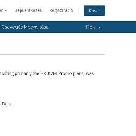
ar
Bejelentkezés
Regisztráció
Kosár
Csevegés Megnyitása
Fiók
hosting primarily the HK-KVM-Promo plans, was
p Desk.