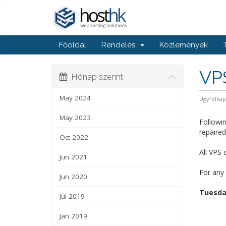
Főoldal
Rendelés
Közlemények
VP
Hónap szerint
May 2024
Ügyfélka
May 2023
Followi
repaire
Oct 2022
All VPS 
Jun 2021
For any 
Jun 2020
Tuesday
Jul 2019
Jan 2019