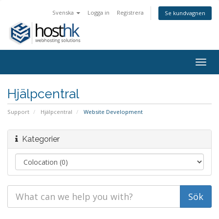
Svenska
Logga in
Registrera
Se kundvagnen
Togg
navig
Hjälpcentral
Support
Hjälpcentral
Website Development
Kategorier