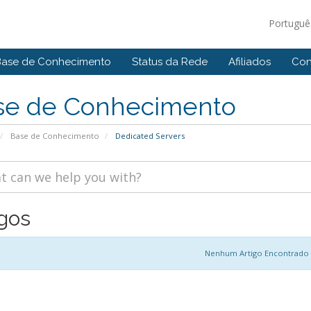
Portugu
Base de Conhecimento
Status da Rede
Afiliados
Con
se de Conhecimento
Base de Conhecimento
Dedicated Servers
igos
Nenhum Artigo Encontrado