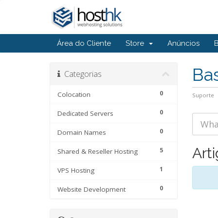
Área do Cliente
Store
Anúncios
Ba
Categorias
0
Colocation
Suporte
0
Dedicated Servers
0
Domain Names
Art
5
Shared & Reseller Hosting
1
VPS Hosting
0
Website Development