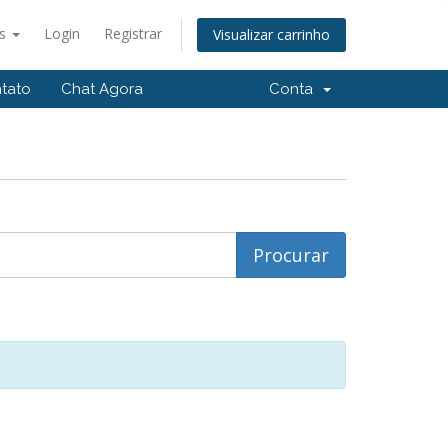
ês
Login
Registrar
Visualizar carrinho
tato
Chat Agora
Conta