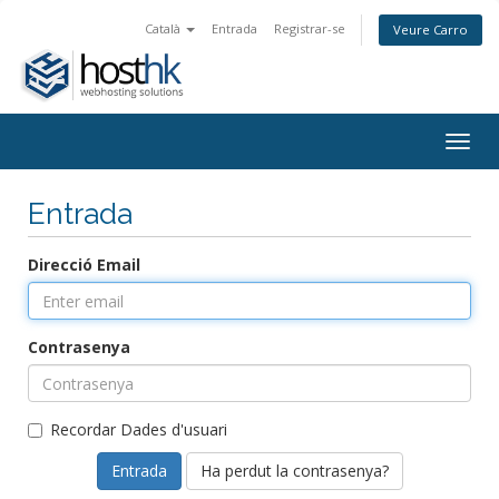
Català
Entrada
Registrar-se
Veure Carro
Togg
navig
Entrada
Direcció Email
Contrasenya
Recordar Dades d'usuari
Ha perdut la contrasenya?