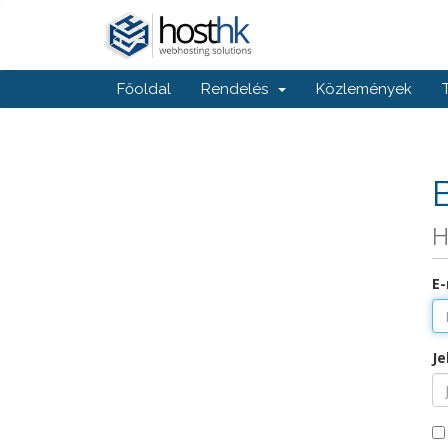
Főoldal
Rendelés
Közlemények
H
E-
Je