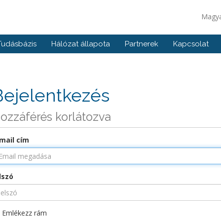
Magy
Tudásbázis
Hálózat állapota
Partnerek
Kapcsolat
Bejelentkezés
ozzáférés korlátozva
mail cím
lszó
Emlékezz rám