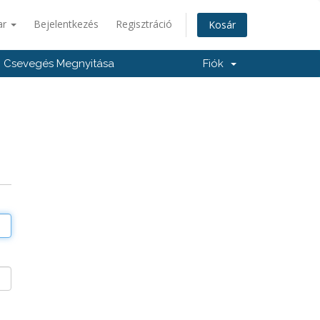
ar
Bejelentkezés
Regisztráció
Kosár
Csevegés Megnyitása
Fiók