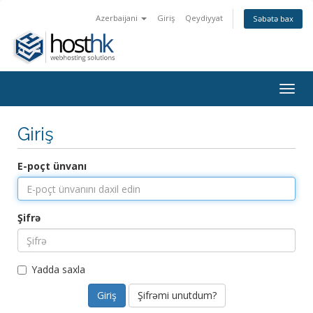
Azerbaijani
Giriş
Qeydiyyat
Səbətə bax
Togg
navig
Giriş
E-poçt ünvanı
Şifrə
Yadda saxla
Şifrəmi unutdum?