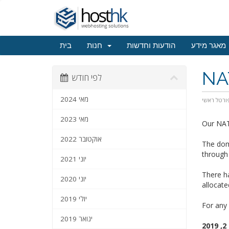
מאגר מידע
הודעות וחדשות
חנות
בית
NA
לפי חודש
מאי 2024
ורטל ראשי
מאי 2023
Our NAT
אוקטובר 2022
The dom
through
יוני 2021
There h
יוני 2020
allocate
יולי 2019
For any 
ינואר 2019
2