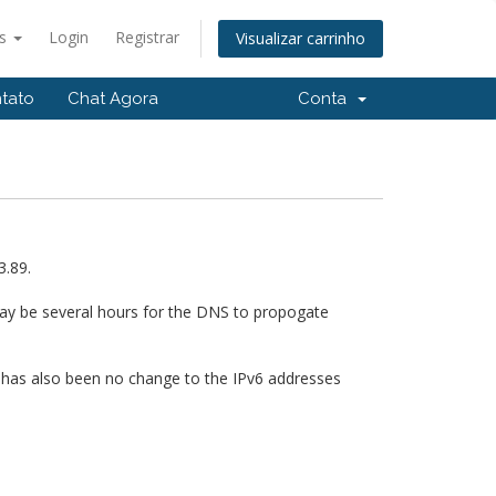
ês
Login
Registrar
Visualizar carrinho
tato
Chat Agora
Conta
3.89.
ay be several hours for the DNS to propogate
 has also been no change to the IPv6 addresses