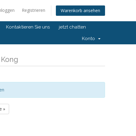
nloggen
Registrieren
Warenkorb ansehen
Kontaktieren Sie uns
jetzt chatten
Konto
 Kong
gen
e »