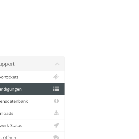
pport
rttickets
ndigungen
ensdatenbank
loads
erk Status
t öffnen