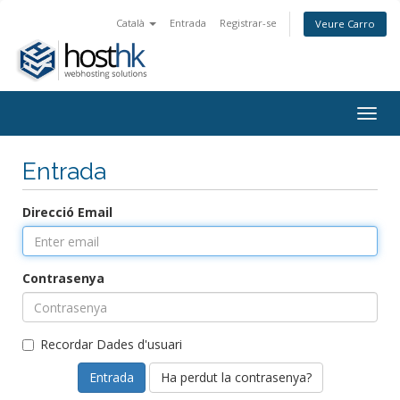
Català
Entrada
Registrar-se
Veure Carro
Togg
navig
Entrada
Direcció Email
Contrasenya
Recordar Dades d'usuari
Ha perdut la contrasenya?