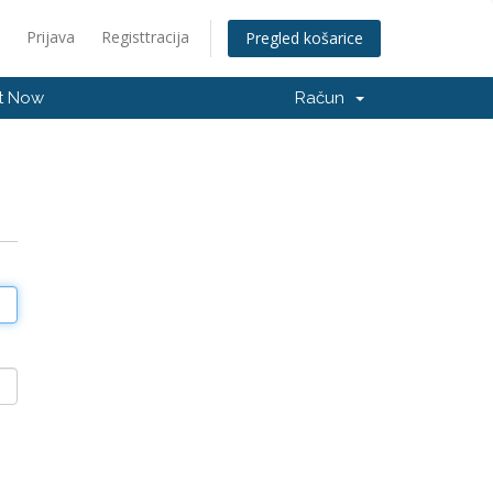
Prijava
Registtracija
Pregled košarice
t Now
Račun