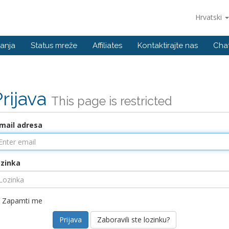
Hrvatski
anja
Status mreže
Affiliates
Kontaktirajte nas
Cha
Prijava
This page is restricted
mail adresa
zinka
Zapamti me
Zaboravili ste lozinku?