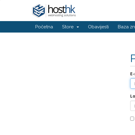
Početna
Store
Obavijesti
Baza zn
E-
Lo