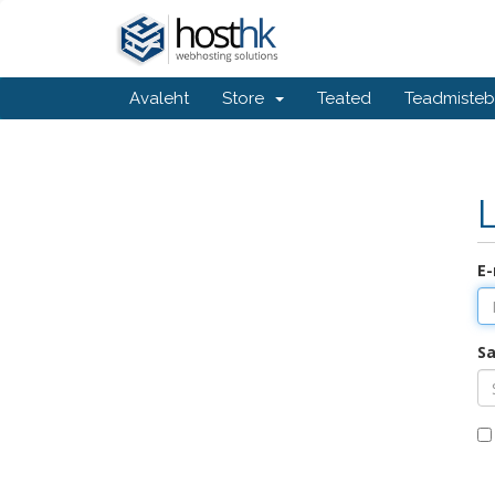
Avaleht
Store
Teated
Teadmiste
E-
S