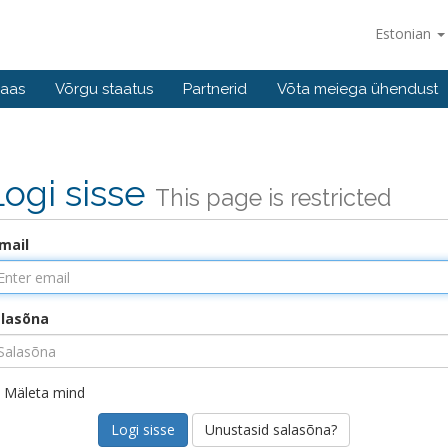
Estonian
baas
Võrgu staatus
Partnerid
Võta meiega ühendust
Logi sisse
This page is restricted
mail
alasõna
Mäleta mind
Unustasid salasõna?