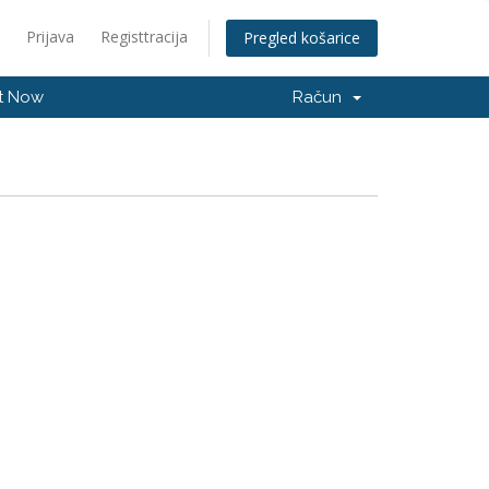
Prijava
Registtracija
Pregled košarice
t Now
Račun