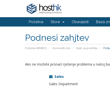
Početna
Store
Obavijesti
Baza zn
Podnesi zahjtev
Početna WHMCS
Korisnički dio
Upiti za podršku
Pošal
Ako ne možete pronaći rješenje problema u našoj bazi
Sales
Sales Department