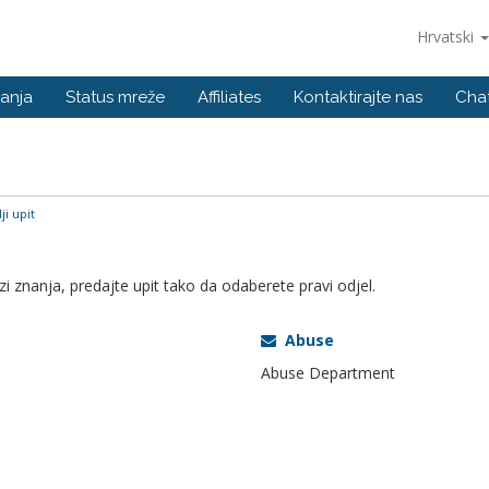
Hrvatski
anja
Status mreže
Affiliates
Kontaktirajte nas
Cha
ji upit
 znanja, predajte upit tako da odaberete pravi odjel.
Abuse
Abuse Department