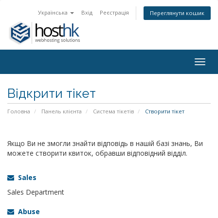
Українська
Вхід
Реєстрація
Переглянути кошик
Togg
navig
Відкрити тікет
Головна
Панель клієнта
Система тікетів
Створити тікет
Якщо Ви не змогли знайти відповідь в нашій базі знань, Ви
можете створити квиток, обравши відповідний відділ.
Sales
Sales Department
Abuse