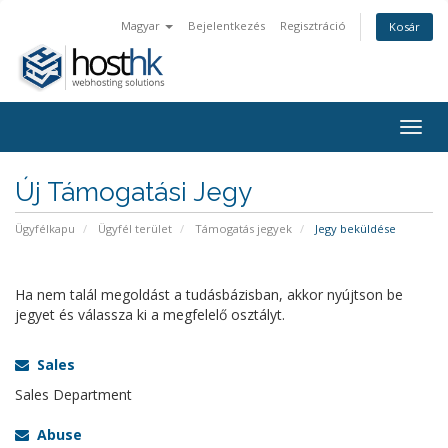
Magyar
Bejelentkezés
Regisztráció
Kosár
Togg
navig
Új Támogatási Jegy
Ügyfélkapu
Ügyfél terület
Támogatás jegyek
Jegy beküldése
Ha nem talál megoldást a tudásbázisban, akkor nyújtson be
jegyet és válassza ki a megfelelő osztályt.
Sales
Sales Department
Abuse