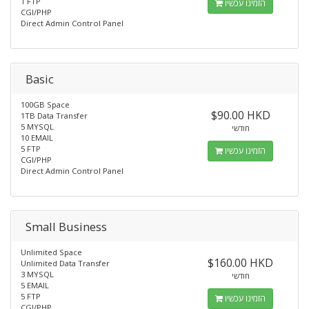
1 FTP
הזמינו עכשיו
CGI/PHP
Direct Admin Control Panel
Basic
100GB Space
$90.00 HKD
1TB Data Transfer
5 MYSQL
חודשי
10 EMAIL
5 FTP
הזמינו עכשיו
CGI/PHP
Direct Admin Control Panel
Small Business
Unlimited Space
$160.00 HKD
Unlimited Data Transfer
3 MYSQL
חודשי
5 EMAIL
5 FTP
הזמינו עכשיו
CGI/PHP